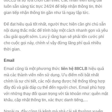
88CLB là sự lựa chọn cần thiết. Các nhân viên tổng đài
luôn sẵn sàng túc trực 24/24 để tiếp nhận thông tin, thời
gian tiếp nhận thông tin gần như là ngay lập tức.
Để đạt hiệu quả tốt nhất, người thực hiện cần ghi chú sẵn
nội dung thắc mắc để trình bày một cách nhanh gọn và yêu
cầu giải quyết sớm. Lưu ý rằng bạn sẽ phải tốn cước phí
cho cuộc gọi này, chính vì vậy đừng lãng phí quá nhiều
thời gian.
Email
Email cũng là một phương thức
liên hệ 88CLB
hiệu quả
mà các thành viên nên sử dụng. Ưu điểm nổi bật nhất
chính là sự chi tiết, các nội dung được hệ thống tổng hợp
đầy đủ và giải đáp cụ thể đến người chơi. Email phù hợp
với những thay đổi quan trọng với tài khoản như: quên mật
khẩu, cập nhật thông tin, xác thực danh tiếng,…
Ngoài ra, đây cũng là kênh mà nhà cái sẽ thường xuyên