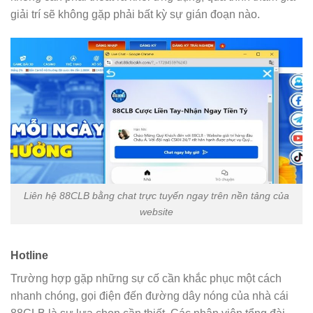
giải trí sẽ không gặp phải bất kỳ sự gián đoạn nào.
Liên hệ 88CLB bằng chat trực tuyến ngay trên nền tảng của
website
Hotline
Trường hợp gặp những sự cố cần khắc phục một cách
nhanh chóng, gọi điện đến đường dây nóng của nhà cái