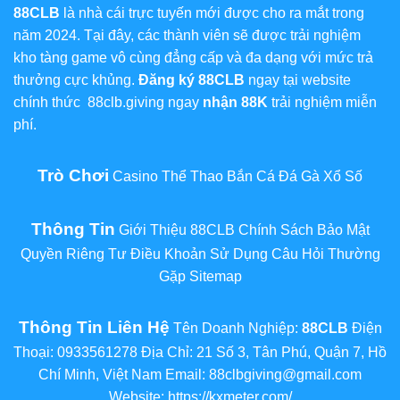
88CLB
là nhà cái trực tuyến mới được cho ra mắt trong
năm 2024. Tại đây, các thành viên sẽ được trải nghiệm
kho tàng game vô cùng đẳng cấp và đa dạng với mức trả
thưởng cực khủng.
Đăng ký 88CLB
ngay tại website
chính thức 88clb.giving ngay
nhận 88K
trải nghiệm miễn
phí.
Trò Chơi
Casino
Thể Thao
Bắn Cá
Đá Gà
Xổ Số
Thông Tin
Giới Thiệu 88CLB
Chính Sách Bảo Mật
Quyền Riêng Tư
Điều Khoản Sử Dụng
Câu Hỏi Thường
Gặp
Sitemap
Thông Tin Liên Hệ
Tên Doanh Nghiệp:
88CLB
Điện
Thoại:
0933561278
Địa Chỉ: 21 Số 3, Tân Phú, Quận 7, Hồ
Chí Minh, Việt Nam Email:
88clbgiving@gmail.com
Website:
https://kxmeter.com/