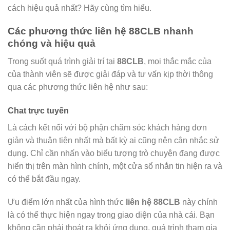
cách hiệu quả nhất? Hãy cùng tìm hiểu.
Các phương thức liên hệ 88CLB nhanh
chóng và hiệu quả
Trong suốt quá trình giải trí tại
88CLB
, mọi thắc mắc của
của thành viên sẽ được giải đáp và tư vấn kịp thời thông
qua các phương thức liên hệ như sau:
Chat trực tuyến
Là cách kết nối với bộ phận chăm sóc khách hàng đơn
giản và thuận tiện nhất mà bất kỳ ai cũng nên cân nhắc sử
dụng. Chỉ cần nhấn vào biểu tượng trò chuyện đang được
hiển thị trên màn hình chính, một cửa sổ nhắn tin hiện ra và
có thể bắt đầu ngay.
Ưu điểm lớn nhất của hình thức
liên hệ 88CLB
này chính
là có thể thực hiện ngay trong giao diện của nhà cái. Bạn
không cần phải thoát ra khỏi ứng dụng, quá trình tham gia